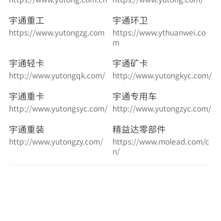
宇通重工
宇通环卫
https://www.yutongzg.com
https://www.ythuanwei.co
m
宇通轻卡
宇通矿卡
http://www.yutongqk.com/
http://www.yutongkyc.com/
宇通重卡
宇通专用车
http://www.yutongsyc.com/
http://www.yutongzyc.com/
宇通重装
精益达零部件
http://www.yutongzy.com/
https://www.molead.com/c
n/