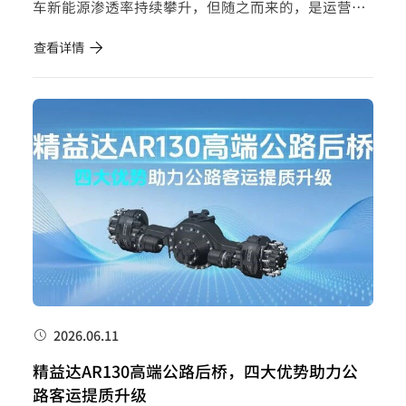
车新能源渗透率持续攀升，但随之而来的，是运营场
景的日益复杂和用户需求的明显分化： 城市公交：受
查看详情
地方财政压力、人口老龄化、轨道交通分散客流等多
重因素影响，...
2026.06.11
精益达AR130高端公路后桥，四大优势助力公
路客运提质升级