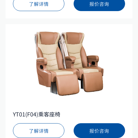
了解详情
报价咨询
YT01(F04)乘客座椅
了解详情
报价咨询