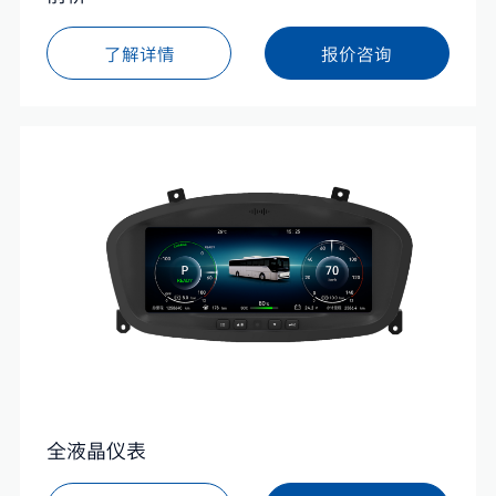
了解详情
报价咨询
全液晶仪表