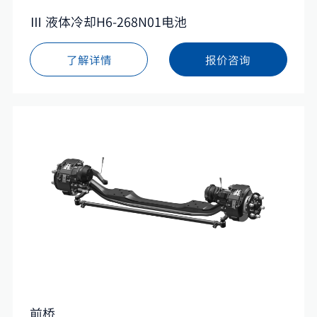
Ⅲ 液体冷却H6-268N01电池
了解详情
报价咨询
前桥