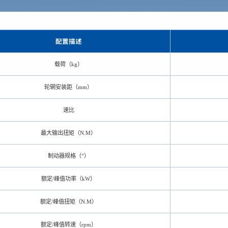
配置描述
载荷（kg）
轮辋安装距（mm）
速比
最大输出扭矩（N.M）
制动器规格（“）
额定/峰值功率（kW）
额定/峰值扭矩（N.M）
额定/峰值转速（rpm）