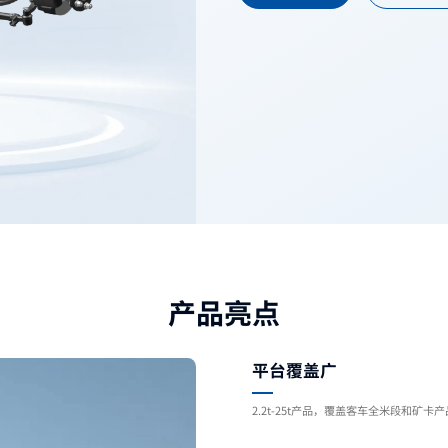
产品亮点
平台覆盖广
2.2t-25t产品，覆盖客车全米段和矿卡产