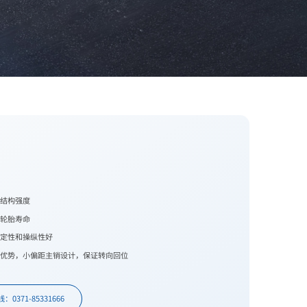
结构强度
轮胎寿命
定性和操纵性好
优势，小偏距主销设计，保证转向回位
0371-85331666